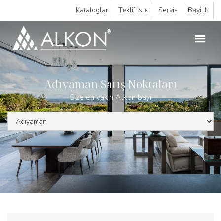
Kataloglar
Teklif İste
Servis
Bayilik
Adıyaman Satış Noktaları
Size en yakın Alkon bayi