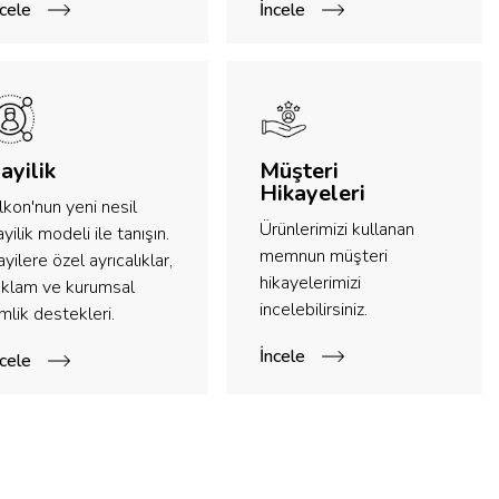
ncele
İncele
ayilik
Müşteri
Hikayeleri
lkon'nun yeni nesil
Ürünlerimizi kullanan
yilik modeli ile tanışın.
memnun müşteri
yilere özel ayrıcalıklar,
hikayelerimizi
eklam ve kurumsal
incelebilirsiniz.
mlik destekleri.
İncele
ncele