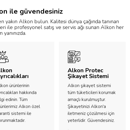
on ile güvendesiniz
en yakın Alkon bulun. Kalitesi dünya çağında tanınan
eri ile profesyonel satış ve servis ağı sunan Alkon her
 yanınızda.
lkon
Alkon Protec
yrıcalıkları
Şikayet Sistemi
lkon ürünlerinin
Alkon şikayet sistemi
rıcalıkları hakkında
tüm tüketicileri korumak
lgi edinin. Tüm
amaçlı kurulmuştur.
rünlerimiz Alkon özel
Şikayetinizi Alkon'a
ranti sistemi ile
iletmeniz çözülmesi için
orunmaktadır.
yeterlidir. Güvendesiniz.