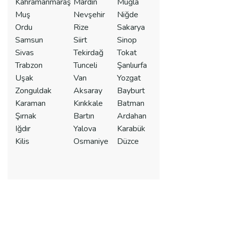
Kahramanmaraş
Mardin
Muğla
Muş
Nevşehir
Niğde
Ordu
Rize
Sakarya
Samsun
Siirt
Sinop
Sivas
Tekirdağ
Tokat
Trabzon
Tunceli
Şanlıurfa
Uşak
Van
Yozgat
Zonguldak
Aksaray
Bayburt
Karaman
Kırıkkale
Batman
Şırnak
Bartın
Ardahan
Iğdır
Yalova
Karabük
Kilis
Osmaniye
Düzce