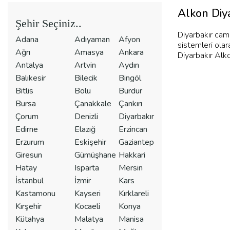
Alkon Diya
Şehir Seçiniz..
Diyarbakır cam
Adana
Adıyaman
Afyon
sistemleri olar
Ağrı
Amasya
Ankara
Diyarbakır Alkon
Antalya
Artvin
Aydın
Balıkesir
Bilecik
Bingöl
Bitlis
Bolu
Burdur
Bursa
Çanakkale
Çankırı
Çorum
Denizli
Diyarbakır
Edirne
Elazığ
Erzincan
Erzurum
Eskişehir
Gaziantep
Giresun
Gümüşhane
Hakkari
Hatay
Isparta
Mersin
İstanbul
İzmir
Kars
Kastamonu
Kayseri
Kırklareli
Kırşehir
Kocaeli
Konya
Kütahya
Malatya
Manisa