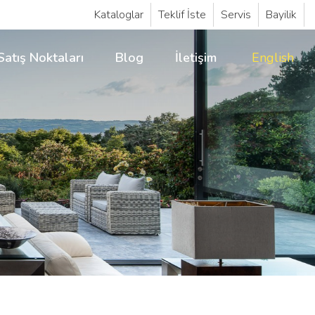
Kataloglar
Teklif İste
Servis
Bayilik
Satış Noktaları
Blog
İletişim
English