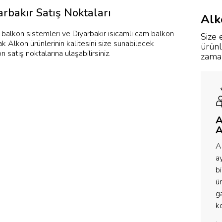
rbakır Satış Noktaları
Alk
 balkon sistemleri ve Diyarbakır ısıcamlı cam balkon
Size 
ak Alkon ürünlerinin kalitesini size sunabilecek
ürünl
 satış noktalarına ulaşabilirsiniz.
zaman
A
A
A
ay
bi
ü
ga
k