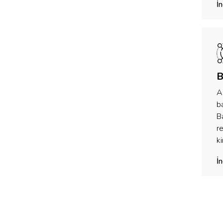
İ
B
A
ba
Ba
r
ki
İ