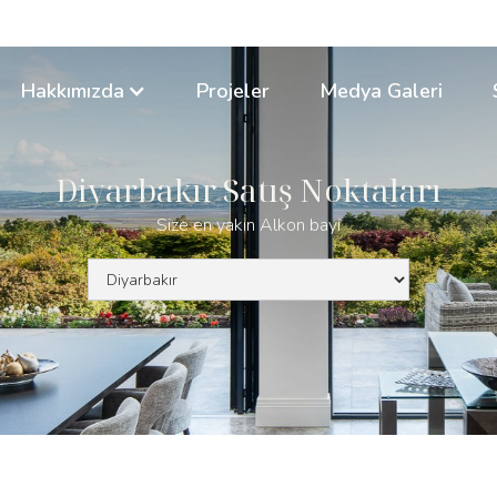
Hakkımızda
Projeler
Medya Galeri
Diyarbakır Satış Noktaları
Size en yakın Alkon bayi