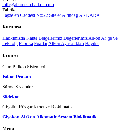
info@alkoncambalkon.com
Fabrika
Taşdelen Caddesi No:22 Siteler Altındağ ANKARA
Kurumsal
Hakkımızda
Kalite Belgelerimiz
Değerlerimiz
Alkon Ar-ge ve
Teknolji
Fabrika
Fuarlar
Alkon Ayrıcalıkları
Bayilik
Ürünler
Cam Balkon Sistemleri
Isıkon
Prokon
Sürme Sistemler
Slidekon
Giyotin, Rüzgar Kırıcı ve Bioklimatik
Giyokon
Airkon
Alkomatic System Bioklimatik
Menü