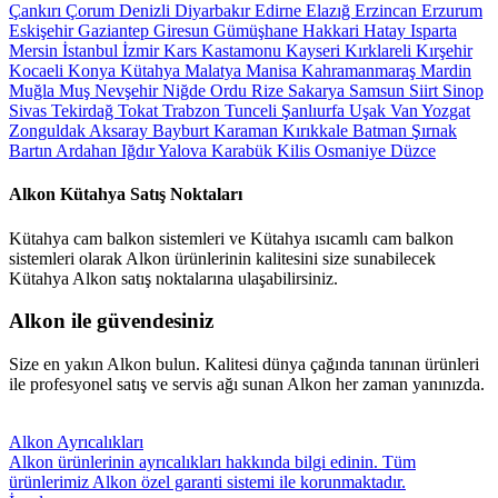
Çankırı
Çorum
Denizli
Diyarbakır
Edirne
Elazığ
Erzincan
Erzurum
Eskişehir
Gaziantep
Giresun
Gümüşhane
Hakkari
Hatay
Isparta
Mersin
İstanbul
İzmir
Kars
Kastamonu
Kayseri
Kırklareli
Kırşehir
Kocaeli
Konya
Kütahya
Malatya
Manisa
Kahramanmaraş
Mardin
Muğla
Muş
Nevşehir
Niğde
Ordu
Rize
Sakarya
Samsun
Siirt
Sinop
Sivas
Tekirdağ
Tokat
Trabzon
Tunceli
Şanlıurfa
Uşak
Van
Yozgat
Zonguldak
Aksaray
Bayburt
Karaman
Kırıkkale
Batman
Şırnak
Bartın
Ardahan
Iğdır
Yalova
Karabük
Kilis
Osmaniye
Düzce
Alkon Kütahya Satış Noktaları
Kütahya cam balkon sistemleri ve Kütahya ısıcamlı cam balkon
sistemleri olarak Alkon ürünlerinin kalitesini size sunabilecek
Kütahya Alkon satış noktalarına ulaşabilirsiniz.
Alkon ile güvendesiniz
Size en yakın Alkon bulun. Kalitesi dünya çağında tanınan ürünleri
ile profesyonel satış ve servis ağı sunan Alkon her zaman yanınızda.
Alkon Ayrıcalıkları
Alkon ürünlerinin ayrıcalıkları hakkında bilgi edinin. Tüm
ürünlerimiz Alkon özel garanti sistemi ile korunmaktadır.