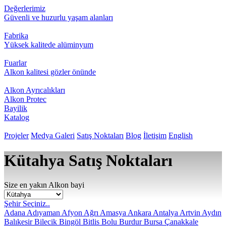
Değerlerimiz
Güvenli ve huzurlu yaşam alanları
Fabrika
Yüksek kalitede alüminyum
Fuarlar
Alkon kalitesi gözler önünde
Alkon Ayrıcalıkları
Alkon Protec
Bayilik
Katalog
Projeler
Medya Galeri
Satış Noktaları
Blog
İletişim
English
Kütahya Satış Noktaları
Size en yakın Alkon bayi
Şehir Seçiniz..
Adana
Adıyaman
Afyon
Ağrı
Amasya
Ankara
Antalya
Artvin
Aydın
Balıkesir
Bilecik
Bingöl
Bitlis
Bolu
Burdur
Bursa
Çanakkale