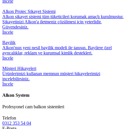
İncele
Alkon Protec Şikayet Sistemi
Alkon şikayet sistemi tüm tüketicileri korumak amaçlı kurulmuştur.
Şikayetinizi Alkon'a iletmeniz çözülmesi için yeterlidir.
Güvendesiniz.
İncele
Bayilik
Alkon'nun yeni nesil bayilik modeli ile tanışın. Bayilere özel
ayrıcalıklar, reklam ve kurumsal kimlik destekleri.
İncele
Müşteri Hikayeleri
Ürünlerimizi kullanan memnun müşteri hikayelerimizi
incelebilirsiniz.
İncele
Alkon System
Profesyonel cam balkon sistemleri
Telefon
0312 353 54 04
E-Posta