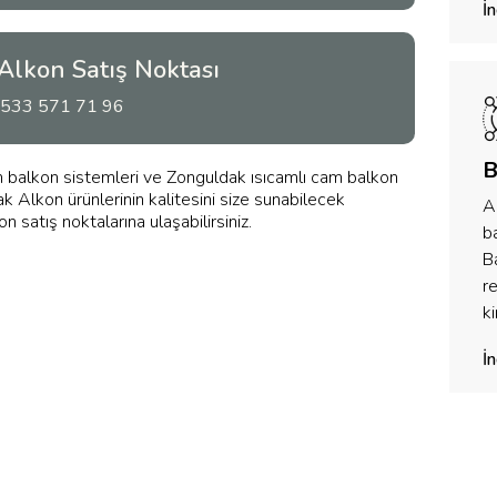
İ
Alkon Satış Noktası
533 571 71 96
B
balkon sistemleri ve Zonguldak ısıcamlı cam balkon
ak Alkon ürünlerinin kalitesini size sunabilecek
A
 satış noktalarına ulaşabilirsiniz.
ba
Ba
r
ki
İ