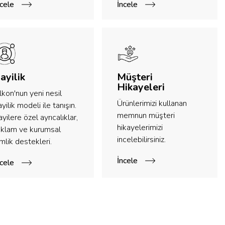
ncele
İncele
ayilik
Müşteri
Hikayeleri
lkon'nun yeni nesil
Ürünlerimizi kullanan
yilik modeli ile tanışın.
memnun müşteri
yilere özel ayrıcalıklar,
hikayelerimizi
eklam ve kurumsal
incelebilirsiniz.
mlik destekleri.
İncele
ncele