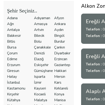
Alkon Zon
Şehir Seçiniz..
Adana
Adıyaman
Afyon
Ereğli 
Ağrı
Amasya
Ankara
Telefon :
0
Antalya
Artvin
Aydın
Balıkesir
Bilecik
Bingöl
Telefon :
0
Bitlis
Bolu
Burdur
Bursa
Çanakkale
Çankırı
Çorum
Denizli
Diyarbakır
Ereğli 
Edirne
Elazığ
Erzincan
Telefon :
0
Erzurum
Eskişehir
Gaziantep
Giresun
Gümüşhane
Hakkari
Telefon :
0
Hatay
Isparta
Mersin
İstanbul
İzmir
Kars
Kastamonu
Kayseri
Kırklareli
Alaplı 
Kırşehir
Kocaeli
Konya
Telefon :
0
Kütahya
Malatya
Manisa