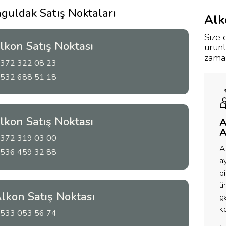
guldak Satış Noktaları
Alk
Size 
Alkon Satış Noktası
ürünl
zaman
372 322 08 23
532 688 51 18
Alkon Satış Noktası
A
A
372 319 03 00
A
536 459 32 88
ay
bi
ü
Alkon Satış Noktası
ga
k
533 053 56 74