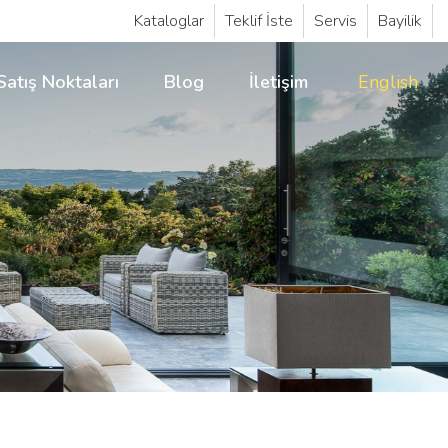
Kataloglar
Teklif İste
Servis
Bayilik
Satış Noktaları
Blog
İletişim
English