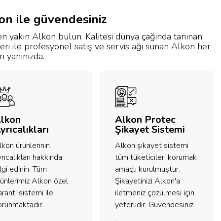
on ile güvendesiniz
en yakın Alkon bulun. Kalitesi dünya çağında tanınan
eri ile profesyonel satış ve servis ağı sunan Alkon her
 yanınızda.
lkon
Alkon Protec
yrıcalıkları
Şikayet Sistemi
lkon ürünlerinin
Alkon şikayet sistemi
rıcalıkları hakkında
tüm tüketicileri korumak
lgi edinin. Tüm
amaçlı kurulmuştur.
rünlerimiz Alkon özel
Şikayetinizi Alkon'a
ranti sistemi ile
iletmeniz çözülmesi için
orunmaktadır.
yeterlidir. Güvendesiniz.