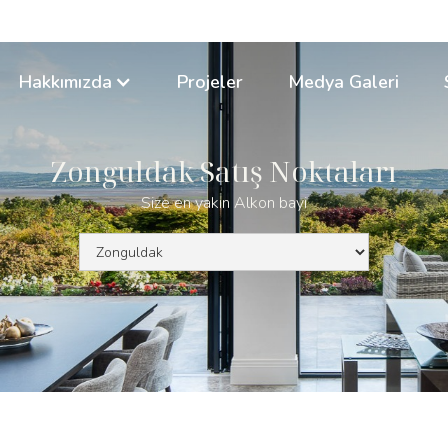
Hakkımızda
Projeler
Medya Galeri
Zonguldak Satış Noktaları
Size en yakın Alkon bayi