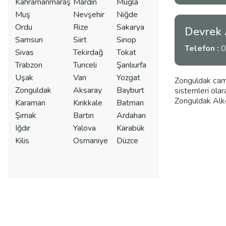
Kahramanmaraş
Mardin
Muğla
Muş
Nevşehir
Niğde
Ordu
Rize
Sakarya
Devrek 
Samsun
Siirt
Sinop
Telefon :
0
Sivas
Tekirdağ
Tokat
Trabzon
Tunceli
Şanlıurfa
Uşak
Van
Yozgat
Zonguldak cam 
Zonguldak
Aksaray
Bayburt
sistemleri olar
Zonguldak Alkon
Karaman
Kırıkkale
Batman
Şırnak
Bartın
Ardahan
Iğdır
Yalova
Karabük
Kilis
Osmaniye
Düzce